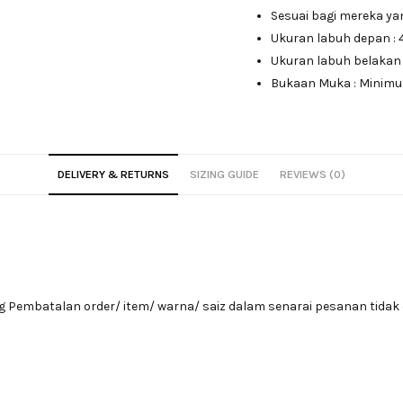
Sesuai bagi mereka ya
Ukuran labuh depan : 4
Ukuran labuh belakan : 
Bukaan Muka : Minimun
DELIVERY & RETURNS
SIZING GUIDE
REVIEWS (0)
Pembatalan order/ item/ warna/ saiz dalam senarai pesanan tidak 