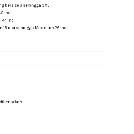
ng bersize S sehingga 3XL
0 inci.
44 inci.
 18 inci sehingga Maximum 26 inci
dibenarkan.