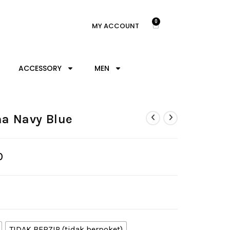
0
MY ACCOUNT
ACCESSORY
MEN
na Navy Blue
0
TIDAK BERZIP (tidak berpoket)