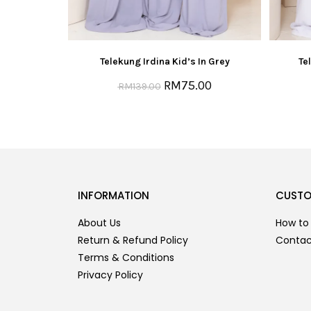
Telekung Irdina Kid’s In Grey
Te
RM
75.00
RM
139.00
INFORMATION
CUSTO
About Us
How to
Return & Refund Policy
Contac
Terms & Conditions
Privacy Policy