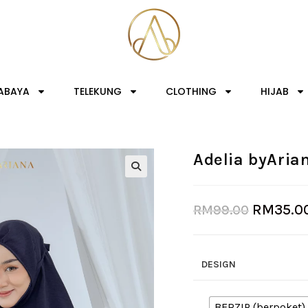
ABAYA
TELEKUNG
CLOTHING
HIJAB
Adelia byAria
RM
35.0
RM
99.00
DESIGN
BERZIP (berpoket)