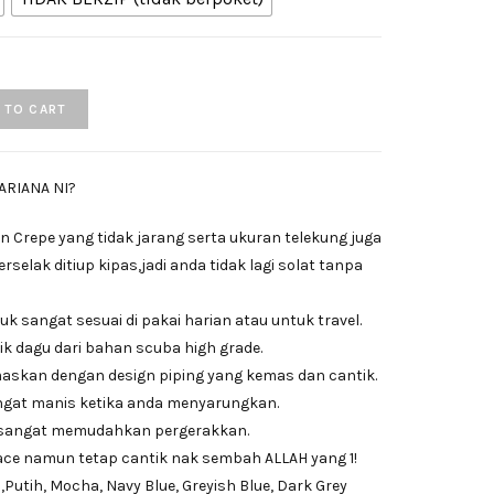
 TO CART
ARIANA NI?
ian Crepe yang tidak jarang serta ukuran telekung juga
erselak ditiup kipas,jadi anda tidak lagi solat tanpa
juk sangat sesuai di pakai harian atau untuk travel.
k dagu dari bahan scuba high grade.
emaskan dengan design piping yang kemas dan cantik.
ngat manis ketika anda menyarungkan.
 sangat memudahkan pergerakkan.
ace namun tetap cantik nak sembah ALLAH yang 1!
,Putih, Mocha, Navy Blue, Greyish Blue, Dark Grey