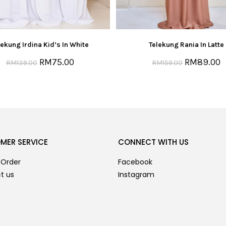
lekung Irdina Kid’s In White
Telekung Rania In Latte
RM
75.00
RM
89.00
RM
139.00
RM
159.00
MER SERVICE
CONNECT WITH US
 Order
Facebook
t us
Instagram