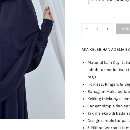
-
+
ADD
APA KELEBIHAN ADELIA BY
Material kain Cey Ital
labuh tak perlu risau t
ragu.
Ironless, Ringan, & Se
Bahagian Muka berlapi
Keliling telekung dik
Sangat simple dan sa
Tak melekap di badan
Design simple tanpa l
6 Pilihan Warna Hitam 