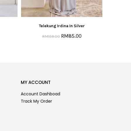
Telekung Irdina In Silver
RM
85.00
RM
159.00
MY ACCOUNT
Account Dashboad
Track My Order