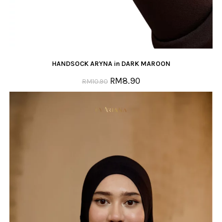
HANDSOCK ARYNA in DARK MAROON
RM
8.90
RM
10.90