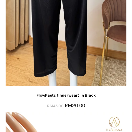
FlowPants (Innerwear) in Black
RM
20.00
RM
45.00