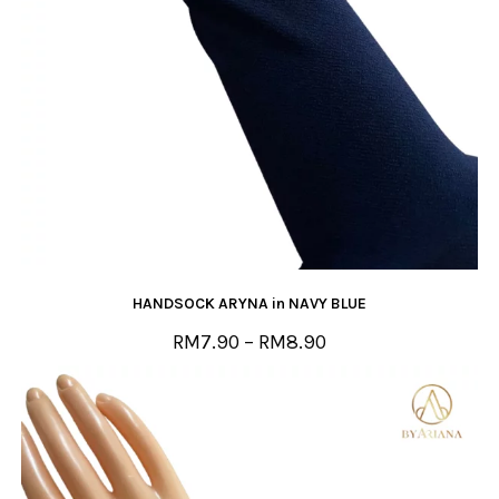
HANDSOCK ARYNA in NAVY BLUE
RM
7.90
–
RM
8.90