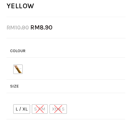
YELLOW
RM
8.90
RM
10.90
COLOUR
SIZE
L / XL
S / M
Xtra S