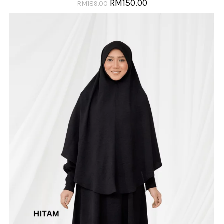
RM
150.00
RM
189.00