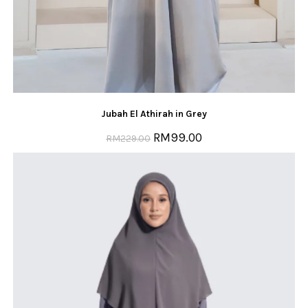
Jubah El Athirah in Grey
RM
99.00
RM
229.00