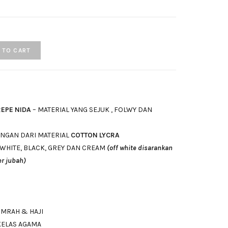
 TO CART
REPE NIDA
– MATERIAL YANG SEJUK , FOLWY DAN
ANGAN DARI MATERIAL
COTTON LYCRA
 WHITE, BLACK, GREY DAN CREAM
(off white disarankan
r jubah)
UMRAH & HAJI
KELAS AGAMA