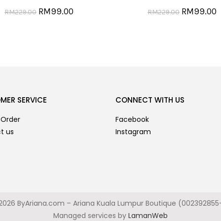
RM
99.00
RM
99.00
RM
229.00
RM
229.00
MER SERVICE
CONNECT WITH US
 Order
Facebook
t us
Instagram
2026 ByAriana.com – Ariana Kuala Lumpur Boutique (002392855
Managed services by
LamanWeb