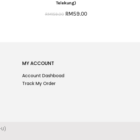
Telekung)
RM
59.00
RM
159.00
MY ACCOUNT
Account Dashboad
Track My Order
-U)