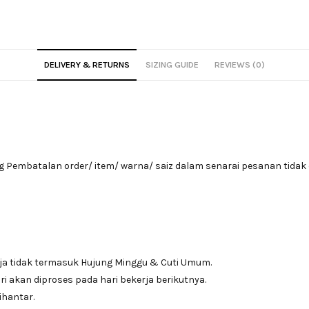
DELIVERY & RETURNS
SIZING GUIDE
REVIEWS (0)
Pembatalan order/ item/ warna/ saiz dalam senarai pesanan tidak 
ja tidak termasuk Hujung Minggu & Cuti Umum.
i akan diproses pada hari bekerja berikutnya.
ihantar.