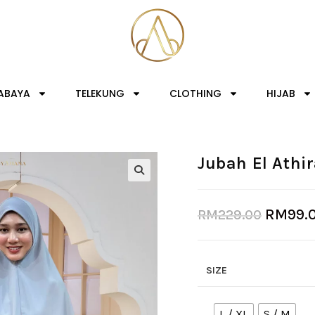
ABAYA
TELEKUNG
CLOTHING
HIJAB
Jubah El Athir
RM
99.
RM
229.00
SIZE
L / XL
S / M