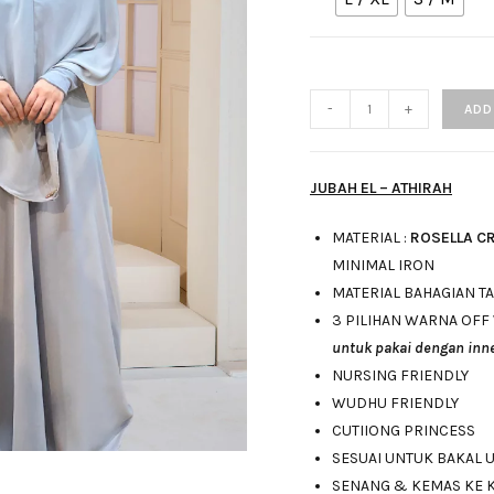
-
+
ADD
JUBAH EL – ATHIRAH
MATERIAL :
ROSELLA C
MINIMAL IRON
MATERIAL BAHAGIAN T
3 PILIHAN WARNA OFF
untuk pakai dengan inne
NURSING FRIENDLY
WUDHU FRIENDLY
CUTIIONG PRINCESS
SESUAI UNTUK BAKAL 
SENANG & KEMAS KE 