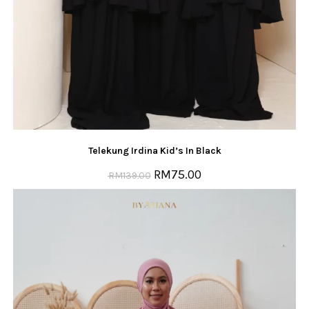
Telekung Irdina Kid’s In Black
RM
75.00
RM
139.00