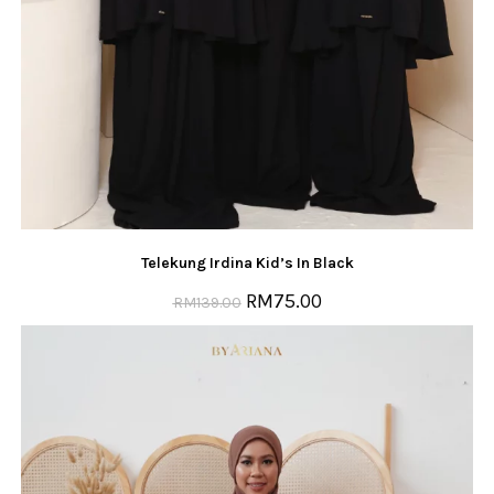
Telekung Irdina Kid’s In Black
RM
75.00
RM
139.00