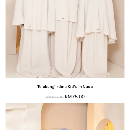
Telekung Irdina Kid’s In Nude
RM
75.00
RM
139.00