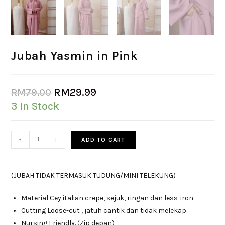
Jubah Yasmin in Pink
RM
29.99
RM
79.00
3 In Stock
-
+
ADD TO CART
(JUBAH TIDAK TERMASUK TUDUNG/MINI TELEKUNG)
Material Cey italian crepe, sejuk, ringan dan less-iron
Cutting Loose-cut , jatuh cantik dan tidak melekap
Nursing Friendly. (Zip depan)