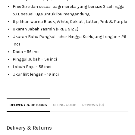
Free Size dan sesuai bagi mereka yang bersize S sehingga
5XL sesuai juga untuk ibu mengandung
6 pilihan warna Black, White, Coklat , Latter, Pink & Purple
Ukuran Jubah Yasmin (FREE SIZE)
Ukuran Bahu Pangkal Leher Hingga Ke Hujung Lengan – 26
incI
Dada – 56 inci
Pinggul Jubah – 56 inci
Labuh Baju – 55 inci
Ukur lilit lengan – 16 inci
DELIVERY & RETURNS
SIZING GUIDE
REVIEWS (0)
Delivery & Returns