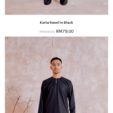
Kurta Raeef In Black
RM
79.00
RM
109.00