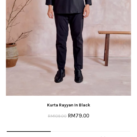
Kurta Rayyan In Black
RM
79.00
RM
109.00