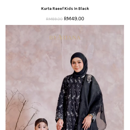
Kurta Raeef Kids In Black
RM
49.00
RM
89.00