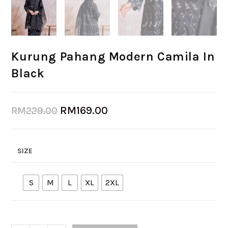
Kurung Pahang Modern Camila In
Black
RM
169.00
RM
229.00
SIZE
S
M
L
XL
2XL