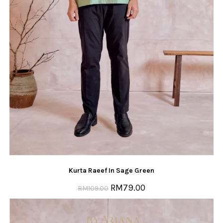
Kurta Raeef In Sage Green
RM
79.00
RM
109.00