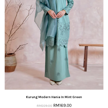
Kurung Modern Hania In Mint Green
RM
169.00
RM
229.00