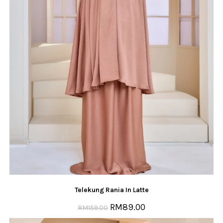
Telekung Rania In Latte
RM
89.00
RM
159.00