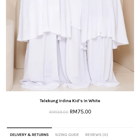
Telekung Irdina Kid’s In White
RM
75.00
RM
139.00
DELIVERY & RETURNS
SIZING GUIDE
REVIEWS (0)