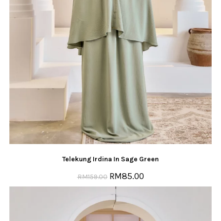
Telekung Irdina In Sage Green
RM
85.00
RM
159.00