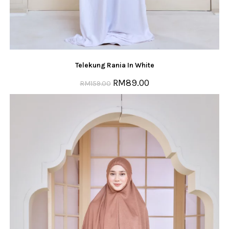
Telekung Rania In White
RM
89.00
RM
159.00