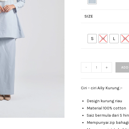
SIZE
S
M
L
XL
-
+
ADD
Ciri – ciri Ailiy Kurung :-
Design kurung riau
Material 100% cotton
Saiz bermula dari S hi
Mempunyai zip bahagi