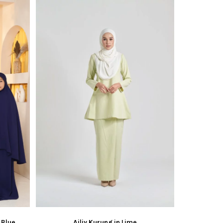
 Blue
Ailiy Kurung in Lime