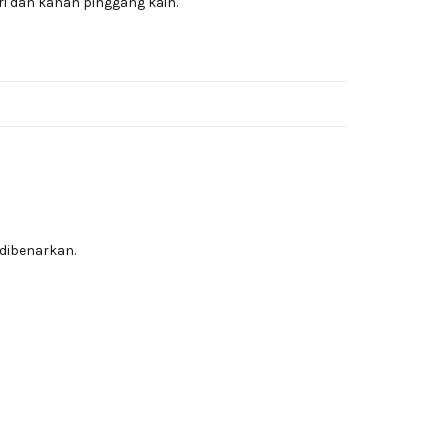
ri dan kanan pinggang kain.
dibenarkan.