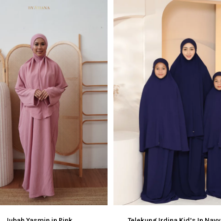
Jubah Yasmin in Pink
Telekung Irdina Kid’s In Navy