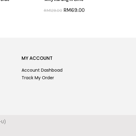
RM
69.00
RM
129.00
MY ACCOUNT
Account Dashboad
Track My Order
-U)