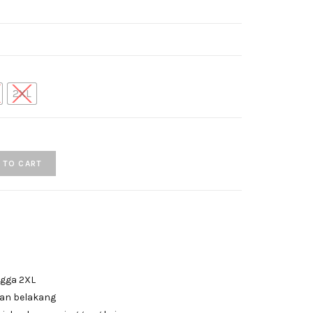
2XL
 TO CART
ngga 2XL
an belakang