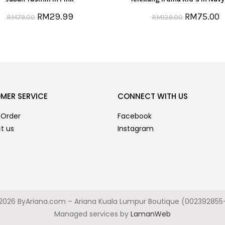
RM
29.99
RM
75.00
RM
79.00
RM
139.00
MER SERVICE
CONNECT WITH US
 Order
Facebook
t us
Instagram
2026 ByAriana.com – Ariana Kuala Lumpur Boutique (002392855
Managed services by
LamanWeb