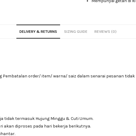
Mempunyai getah di ki
DELIVERY & RETURNS
SIZING GUIDE
REVIEWS (0)
Pembatalan order/ item/ warna/ saiz dalam senarai pesanan tidak 
ja tidak termasuk Hujung Minggu & Cuti Umum.
i akan diproses pada hari bekerja berikutnya.
ihantar.