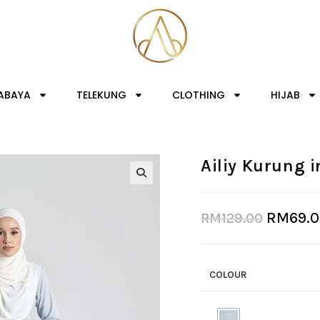
ABAYA
TELEKUNG
CLOTHING
HIJAB
Ailiy Kurung i
RM
69.
RM
129.00
COLOUR