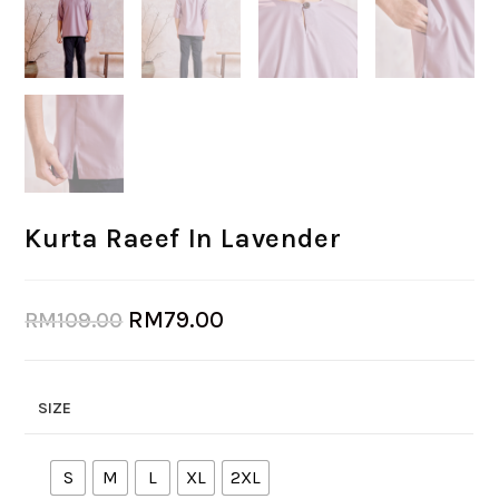
Kurta Raeef In Lavender
RM
79.00
RM
109.00
SIZE
S
M
L
XL
2XL