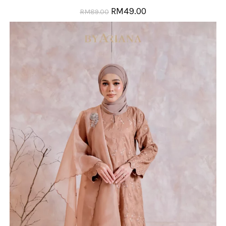
RM
49.00
RM
89.00