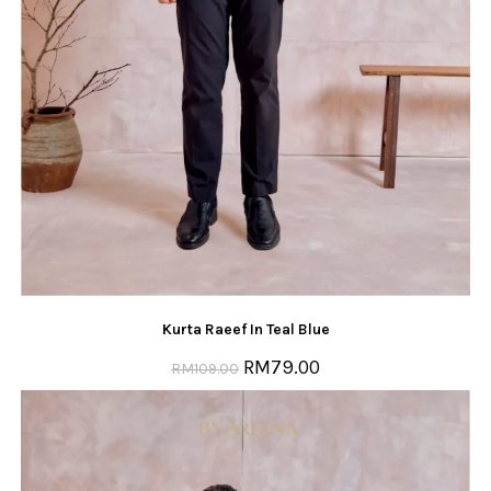
Kurta Raeef In Teal Blue
RM
79.00
RM
109.00