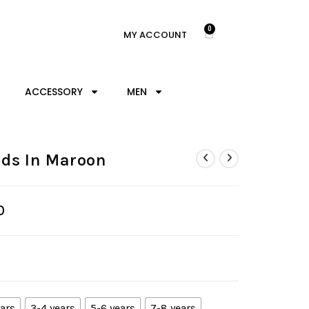
0
MY ACCOUNT
ACCESSORY
MEN
ids In Maroon
0
ears
3-4 years
5-6 years
7-8 years