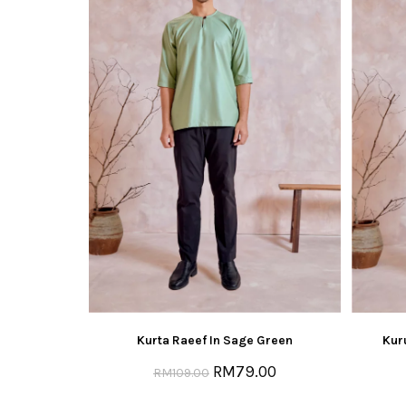
Kurta Raeef In Sage Green
Kur
RM
79.00
RM
109.00