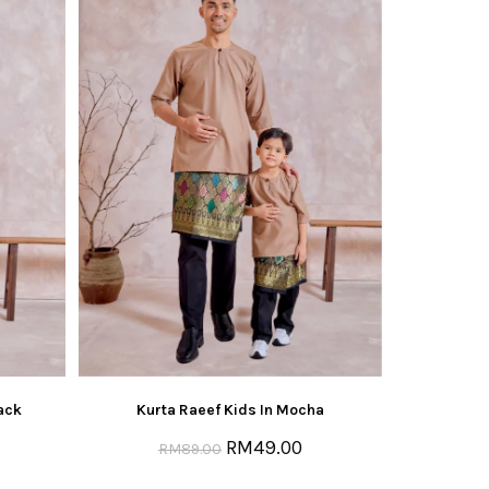
ack
Kurta Raeef Kids In Mocha
RM
49.00
RM
89.00