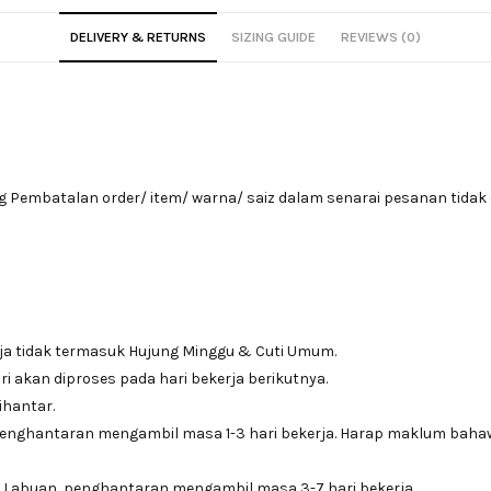
DELIVERY & RETURNS
SIZING GUIDE
REVIEWS (0)
Pembatalan order/ item/ warna/ saiz dalam senarai pesanan tidak 
ja tidak termasuk Hujung Minggu & Cuti Umum.
i akan diproses pada hari bekerja berikutnya.
ihantar.
penghantaran mengambil masa 1-3 hari bekerja. Harap maklum bah
 Labuan, penghantaran mengambil masa 3-7 hari bekerja.