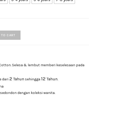
 TO CART
 Cotton. Selesa & lembut memberi keselesaan pada
2
12
Tahun
Tahun
e dari
sehingga
.
rna
sedondon dengan koleksi wanita.