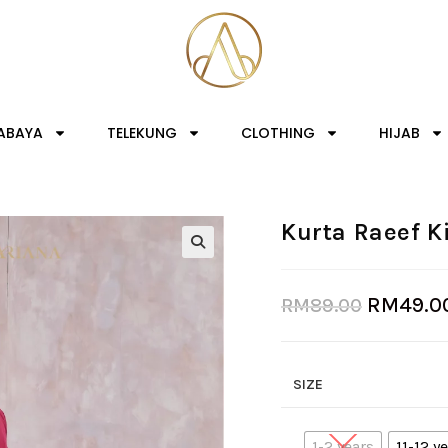
ABAYA
TELEKUNG
CLOTHING
HIJAB
Kurta Raeef K
RM
49.0
RM
89.00
SIZE
1-2 years
11-12 y