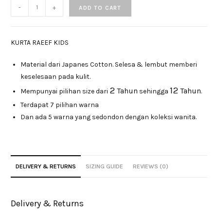
-
+
ADD TO CART
KURTA RAEEF KIDS
Material dari Japanes Cotton. Selesa & lembut memberi
keselesaan pada kulit.
2
12
Tahun
Tahun
Mempunyai pilihan size dari
sehingga
.
Terdapat 7 pilihan warna
Dan ada 5 warna yang sedondon dengan koleksi wanita.
DELIVERY & RETURNS
SIZING GUIDE
REVIEWS (0)
Delivery & Returns