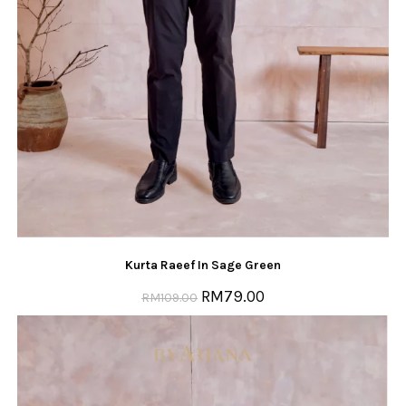
Kurta Raeef In Sage Green
RM
79.00
RM
109.00