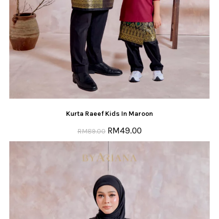
Kurta Raeef Kids In Maroon
RM
49.00
RM
89.00